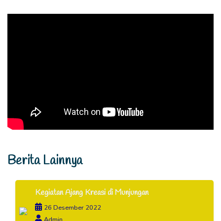
Berita Lainnya
Kegiatan Ajang Kreasi di Munjungan
26 Desember 2022
Admin