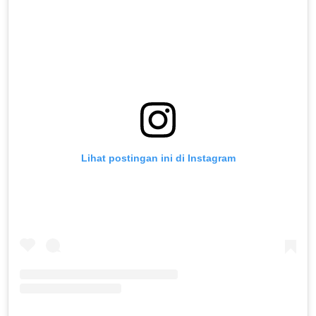
Lihat postingan ini di Instagram