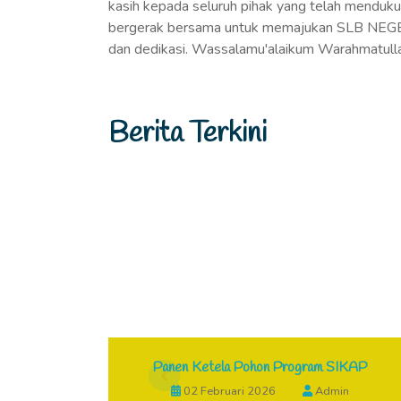
kasih kepada seluruh pihak yang telah mendukun
bergerak bersama untuk memajukan SLB N
dan dedikasi. Wassalamu'alaikum Warahmatull
Berita Terkini
L MPLS
Panen Ketela Pohon Program SIKAP
TEGRASI
02 Februari 2026
Admin