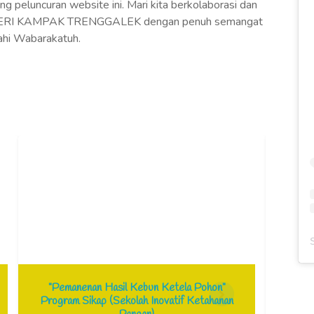
g peluncuran website ini. Mari kita berkolaborasi dan
EGERI KAMPAK TRENGGALEK dengan penuh semangat
ahi Wabarakatuh.
"Pemanenan Hasil Kebun Ketela Pohon"
ZOOM
Program Sikap (Sekolah Inovatif Ketahanan