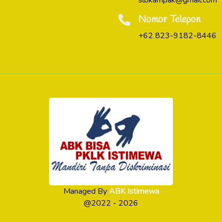
slbkampak@gmail.com
Nomor Telepon
+62 823-9182-8446
Managed By
ABK Istimewa
@2022 - 2026