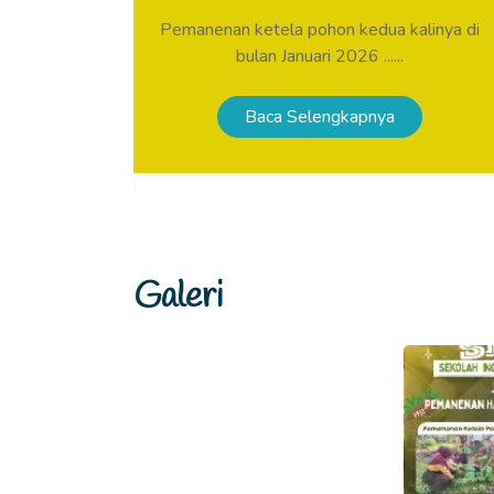
min
Pemanenan ketela pohon kedua kalinya di
ertama Masa
bulan Januari 2026 ......
....
Baca Selengkapnya
a
Galeri