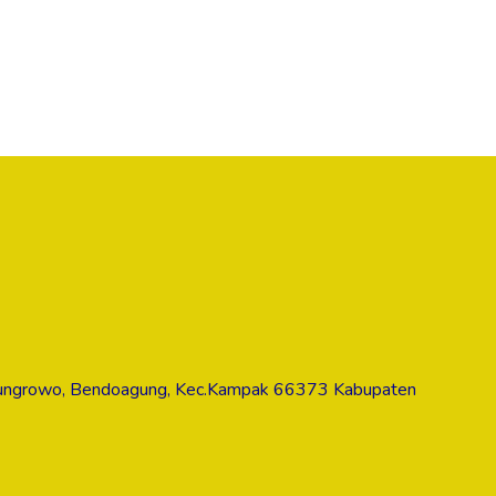
dungrowo, Bendoagung, Kec.Kampak 66373 Kabupaten