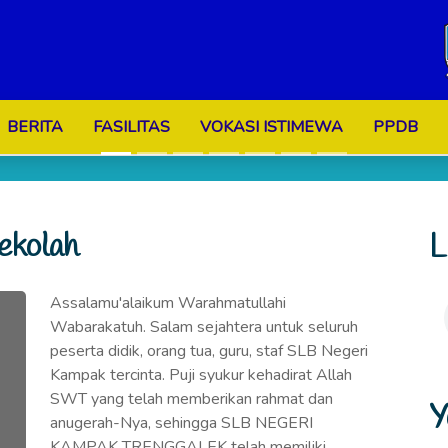
BERITA
FASILITAS
VOKASI ISTIMEWA
PPDB
ekolah
L
Assalamu'alaikum Warahmatullahi
Wabarakatuh. Salam sejahtera untuk seluruh
peserta didik, orang tua, guru, staf SLB Negeri
Kampak tercinta. Puji syukur kehadirat Allah
SWT yang telah memberikan rahmat dan
Y
anugerah-Nya, sehingga SLB NEGERI
KAMPAK TRENGGALEK telah memiliki