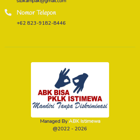
slbkampak@gmail.com
Nomor Telepon
+62 823-9182-8446
Managed By
ABK Istimewa
@2022 - 2026