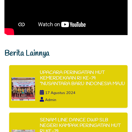
Berita Lainnya
UPACARA PERINGATAN HUT
KEMERDEKAAN RI KE-79
"NUSANTARA BARU INDONESIA MAJU
17 Agustus 2024
Admin
SENAM LINE DANCE DWP SLB
NEGERI KAMPAK PERINGATAN HUT
RI KE-79