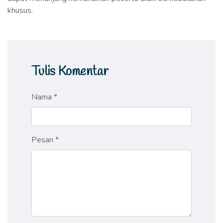
khusus.
Tulis Komentar
Nama *
Pesan *