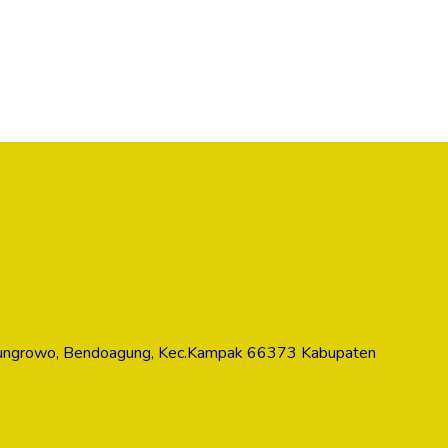
dungrowo, Bendoagung, Kec.Kampak 66373 Kabupaten