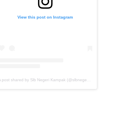
View this post on Instagram
A post shared by Slb Negeri Kampak (@slbnegerikampak)