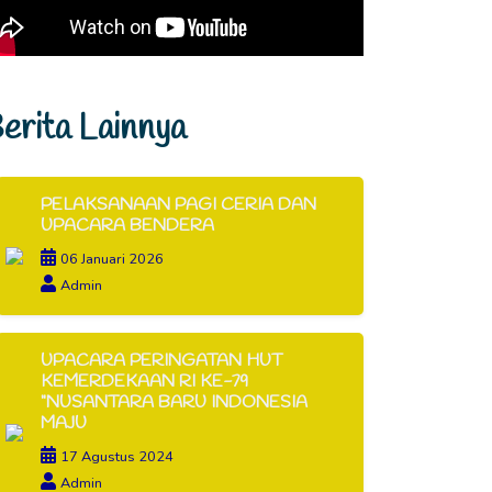
erita Lainnya
PELAKSANAAN PAGI CERIA DAN
UPACARA BENDERA
06 Januari 2026
Admin
UPACARA PERINGATAN HUT
KEMERDEKAAN RI KE-79
"NUSANTARA BARU INDONESIA
MAJU
17 Agustus 2024
Admin